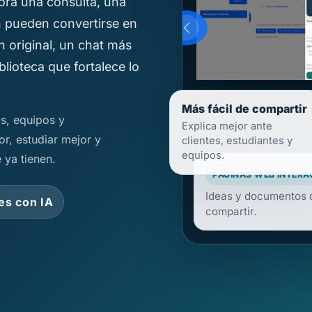
Ahora una consulta, una
n pueden convertirse en
n original, un chat más
blioteca que fortalece lo
Más fácil de compartir
s, equipos y
Explica mejor ante
clientes, estudiantes y
r, estudiar mejor y
equipos.
ya tienen.
CANCIONES CON IA
Contenido jurídico q
es con IA
y recordarse mejor.