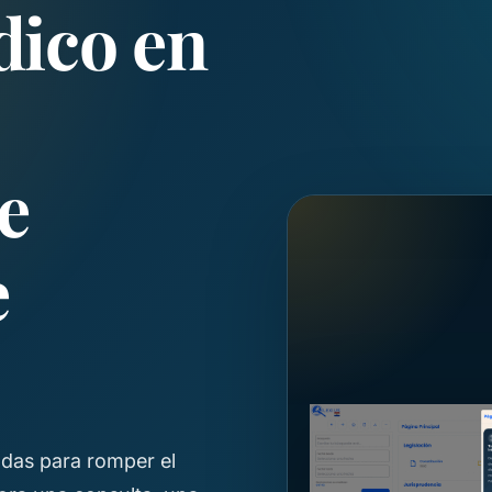
dico en
e
e
adas para romper el