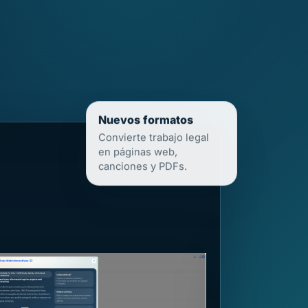
Nuevos formatos
Convierte trabajo legal
en páginas web,
canciones y PDFs.