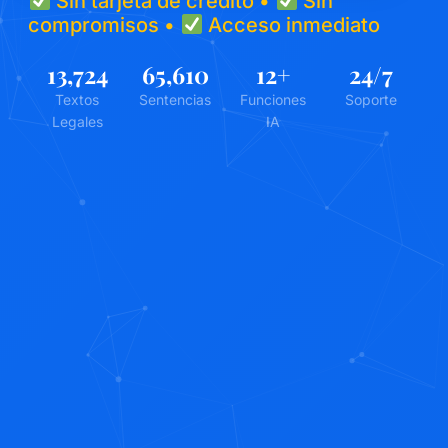
Sin tarjeta de crédito •
Sin
compromisos •
Acceso inmediato
13,724
65,610
12
+
24
/7
Textos
Sentencias
Funciones
Soporte
Legales
IA