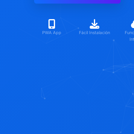
PWA App
Fácil Instalación
Func
In