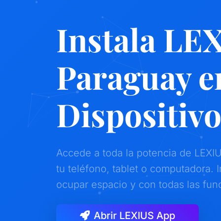
Instala LE
Paraguay e
Dispositiv
Accede a toda la potencia de LEXI
tu teléfono, tablet o computadora. I
ocupar espacio y con todas las fun
Abrir LEXIUS App