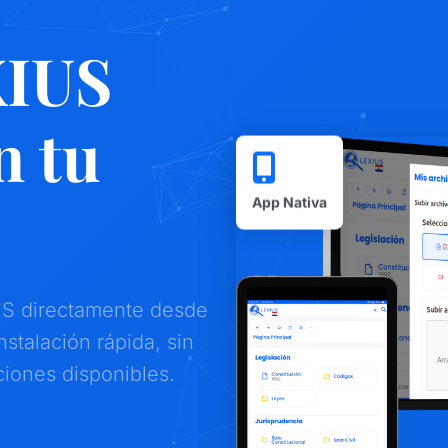
XIUS
n tu
App Nativa
o
US directamente desde
nstalación rápida, sin
ciones disponibles.