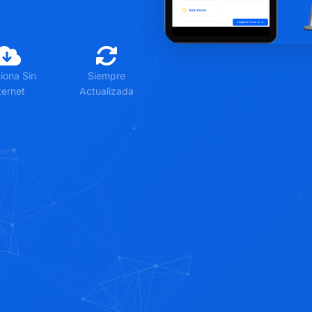
iona Sin
Siempre
ternet
Actualizada