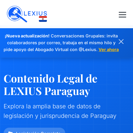
¡Nueva actualización!
Conversaciones Grupales: invita
colaboradores por correo, trabaja en el mismo hilo y
pide apoyo del Abogado Virtual con @Lexius.
Ver ahora
Contenido Legal de
LEXIUS Paraguay
Explora la amplia base de datos de
legislación y jurisprudencia de Paraguay