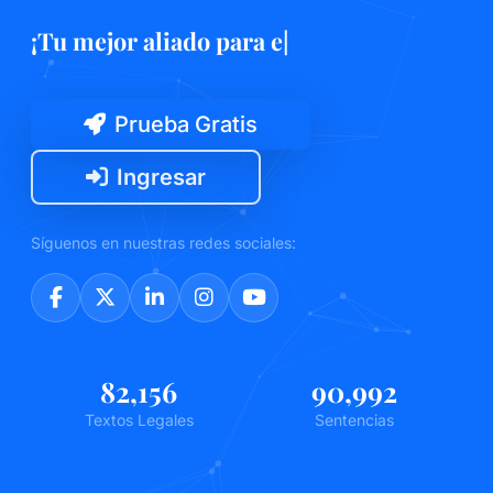
¡Tec
|
Prueba Gratis
Ingresar
Síguenos en nuestras redes sociales:
87,203
96,671
Textos Legales
Sentencias