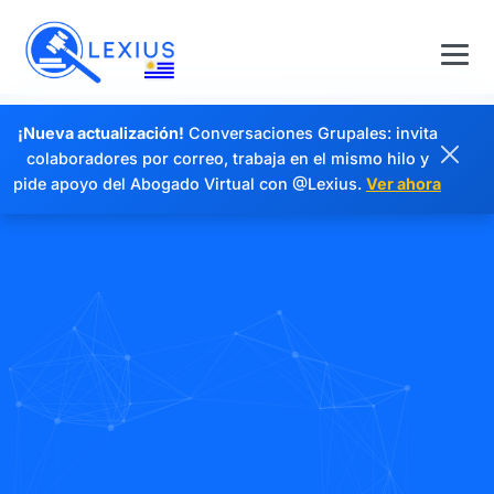
¡Nueva actualización!
Conversaciones Grupales: invita
colaboradores por correo, trabaja en el mismo hilo y
pide apoyo del Abogado Virtual con @Lexius.
Ver ahora