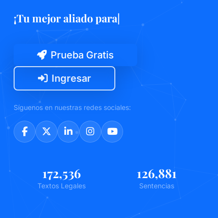
¡Te
|
Prueba Gratis
Ingresar
Síguenos en nuestras redes sociales:
189,525
140,045
Textos Legales
Sentencias