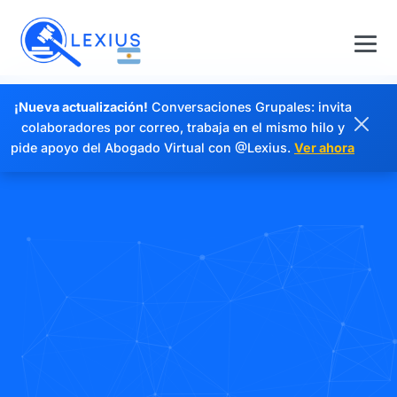
¡Nueva actualización!
Conversaciones Grupales: invita
colaboradores por correo, trabaja en el mismo hilo y
pide apoyo del Abogado Virtual con @Lexius.
Ver ahora