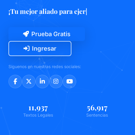
¡Tu mejor ali
|
Prueba Gratis
Ingresar
Síguenos en nuestras redes sociales:
13,248
63,168
Textos Legales
Sentencias