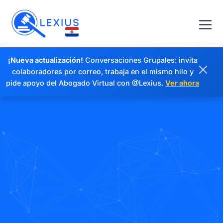
¡Nueva actualización!
Conversaciones Grupales: invita
colaboradores por correo, trabaja en el mismo hilo y
pide apoyo del Abogado Virtual con @Lexius.
Ver ahora