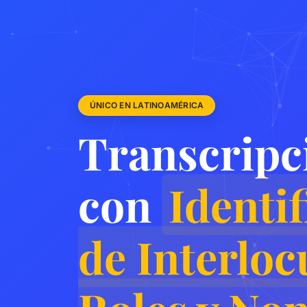
ÚNICO EN LATINOAMÉRICA
Transcripc
con
Identi
de Interloc