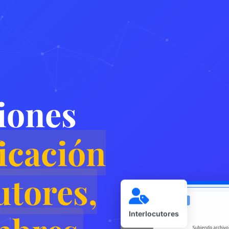
iones
ficación
utores,
Interlocutores