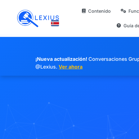
Contenido
Func
Guía d
¡Nueva actualización!
Conversaciones Grupal
@Lexius.
Ver ahora