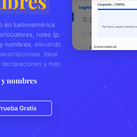
mbres
co en Latinoamérica
erlocutores, roles (p.
) y nombres
, elevando
ranscripciones. Ideal
, declaraciones y más.
s y nombres
|
rueba Gratis