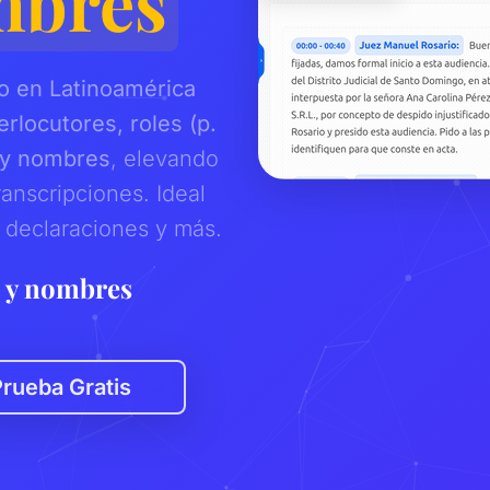
mbres
co en Latinoamérica
erlocutores, roles (p.
) y nombres
, elevando
ranscripciones. Ideal
, declaraciones y más.
 y no
|
rueba Gratis