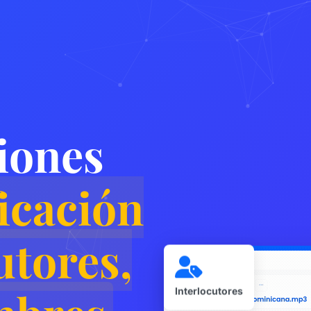
iones
ficación
utores,
Interlocutores