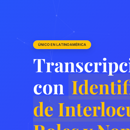
ÚNICO EN LATINOAMÉRICA
Transcripc
con
Identi
de Interloc