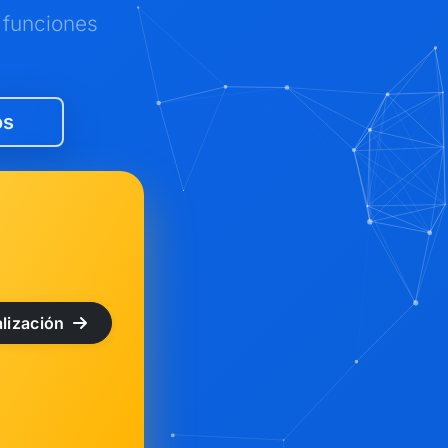
 funciones
os
lización