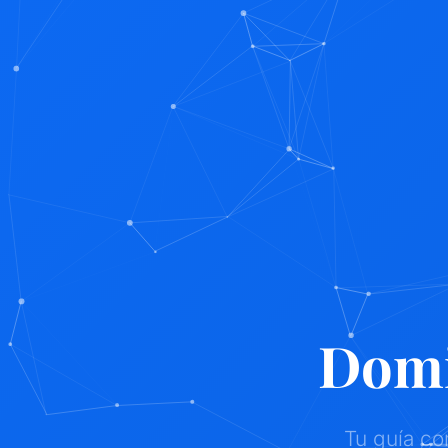
Domi
Tu guía co