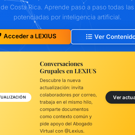
de Costa Rica. Aprende paso a paso todas las
potenciadas por inteligencia artificial.
Acceder a LEXIUS
Ver Contenid
Conversaciones
Grupales en LEXIUS
Descubre la nueva
actualización: invita
colaboradores por correo,
Ver actua
TUALIZACIÓN
trabaja en el mismo hilo,
comparte documentos
como contexto común y
pide apoyo del Abogado
Virtual con @Lexius.