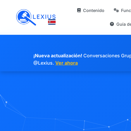
Contenido
Func
Guía d
¡Nueva actualización!
Conversaciones Grupal
@Lexius.
Ver ahora