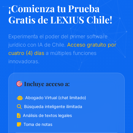
¡Comienza tu Prueba
Gratis de LEXIUS Chile!
Experimenta el poder del primer software
jurídico con IA de Chile.
Acceso gratuito por
cuatro (4) días
a múltiples funciones
innovadoras.
Incluye acceso a:
Abogado Virtual (chat limitado)
Búsqueda inteligente ilimitada
Análisis de textos legales
Toma de notas