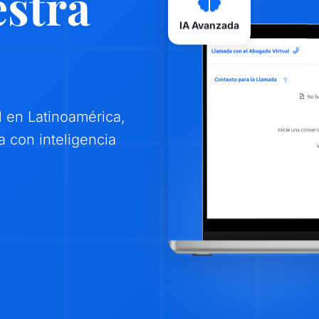
stra
IA Avanzada
 en Latinoamérica,
a con inteligencia