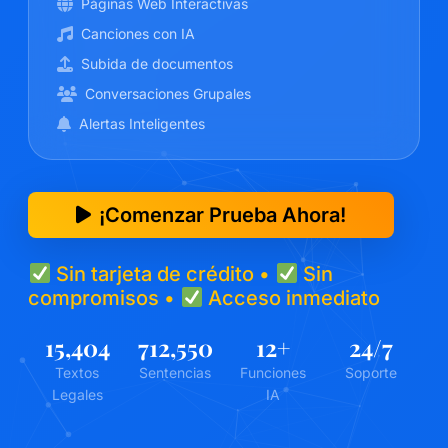
Páginas Web Interactivas
Canciones con IA
Subida de documentos
Conversaciones Grupales
Alertas Inteligentes
¡Comenzar Prueba Ahora!
Sin tarjeta de crédito •
Sin
compromisos •
Acceso inmediato
15,404
712,550
12
+
24
/7
Textos
Sentencias
Funciones
Soporte
Legales
IA