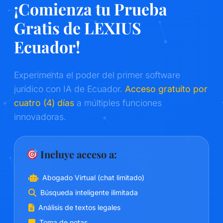
¡Comienza tu Prueba
Gratis de LEXIUS
Ecuador!
Experimenta el poder del primer software
jurídico con IA de Ecuador.
Acceso gratuito por
cuatro (4) días
a múltiples funciones
innovadoras.
Incluye acceso a:
Abogado Virtual (chat limitado)
Búsqueda inteligente ilimitada
Análisis de textos legales
Toma de notas