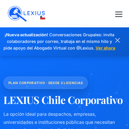
¡Nueva actualización!
Conversaciones Grupales: invita
colaboradores por correo, trabaja en el mismo hilo y
pide apoyo del Abogado Virtual con @Lexius.
Ver ahora
PLAN CORPORATIVO · DESDE 2 LICENCIAS
LEXIUS Chile Corporativo
La opción ideal para despachos, empresas,
universidades e instituciones públicas que necesitan