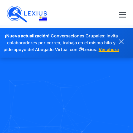
¡Nueva actualización!
Conversaciones Grupales: invita
colaboradores por correo, trabaja en el mismo hilo y
pide apoyo del Abogado Virtual con @Lexius.
Ver ahora