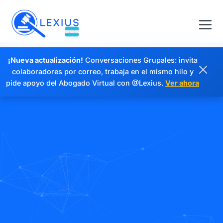
¡Nueva actualización!
Conversaciones Grupales: invita
colaboradores por correo, trabaja en el mismo hilo y
pide apoyo del Abogado Virtual con @Lexius.
Ver ahora