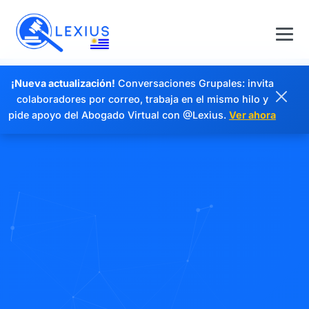
¡Nueva actualización!
Conversaciones Grupales: invita
colaboradores por correo, trabaja en el mismo hilo y
pide apoyo del Abogado Virtual con @Lexius.
Ver ahora