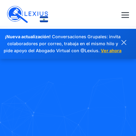
¡Nueva actualización!
Conversaciones Grupales: invita
colaboradores por correo, trabaja en el mismo hilo y
pide apoyo del Abogado Virtual con @Lexius.
Ver ahora