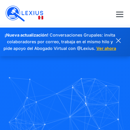
¡Nueva actualización!
Conversaciones Grupales: invita
colaboradores por correo, trabaja en el mismo hilo y
pide apoyo del Abogado Virtual con @Lexius.
Ver ahora