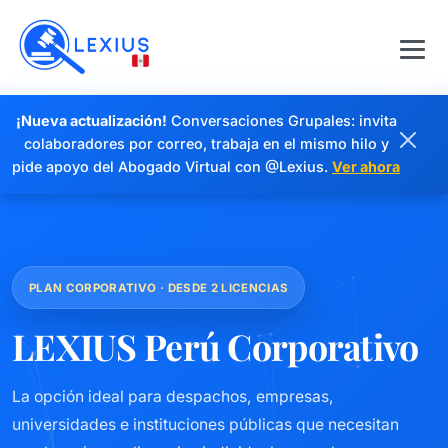
¡Nueva actualización!
Conversaciones Grupales: invita
colaboradores por correo, trabaja en el mismo hilo y
pide apoyo del Abogado Virtual con @Lexius.
Ver ahora
PLAN CORPORATIVO · DESDE 2 LICENCIAS
LEXIUS Perú Corporativo
La opción ideal para despachos, empresas,
universidades e instituciones públicas que necesitan