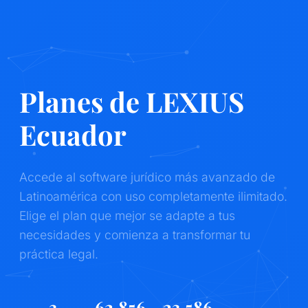
Planes de LEXIUS
Ecuador
Accede al software jurídico más avanzado de
Latinoamérica con uso completamente ilimitado.
Elige el plan que mejor se adapte a tus
necesidades y comienza a transformar tu
práctica legal.
3
62,856
23,586