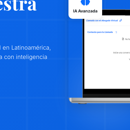
stra
IA Avanzada
 en Latinoamérica,
a con inteligencia