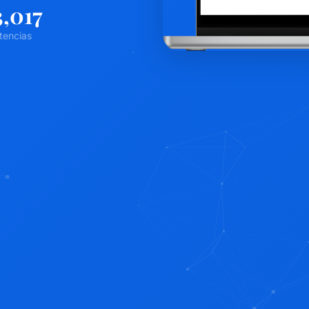
4,054
tencias