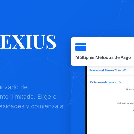
LEXIUS
r
Múltiples Métodos de Pago
vanzado de
e ilimitado. Elige el
cesidades y comienza a