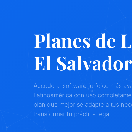
Planes de 
El Salvado
Accede al software jurídico más a
Latinoamérica con uso completament
plan que mejor se adapte a tus ne
transformar tu práctica legal.