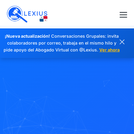
¡Nueva actualización!
Conversaciones Grupales: invita
colaboradores por correo, trabaja en el mismo hilo y
pide apoyo del Abogado Virtual con @Lexius.
Ver ahora