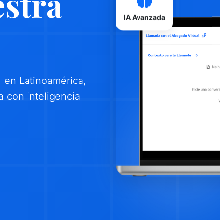
stra
IA Avanzada
 en Latinoamérica,
a con inteligencia