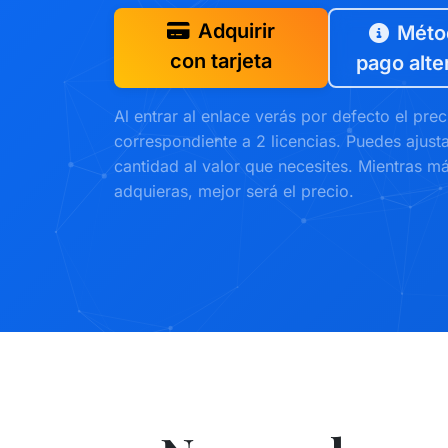
Adquirir
Méto
con tarjeta
pago alte
Al entrar al enlace verás por defecto el prec
correspondiente a 2 licencias. Puedes ajust
cantidad al valor que necesites. Mientras má
adquieras, mejor será el precio.