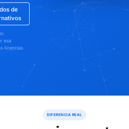
dos de
rnativos
io
ar esa
s licencias
DIFERENCIA REAL