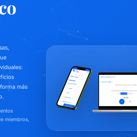
co
sas,
que
viduales:
ficios
 forma más
o.
uentos
de miembros,