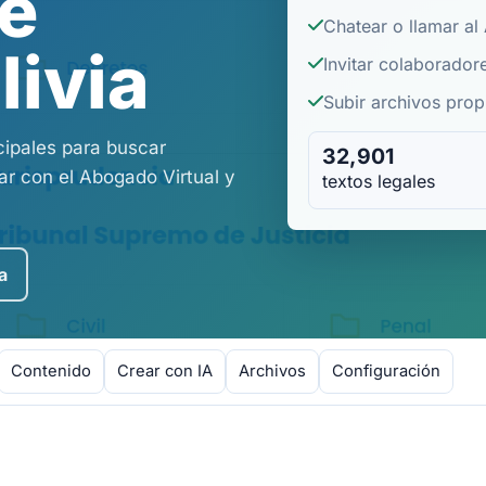
de
Chatear o llamar al
livia
Invitar colaborador
Subir archivos propi
cipales para buscar
32,901
r con el Abogado Virtual y
textos legales
a
Contenido
Crear con IA
Archivos
Configuración