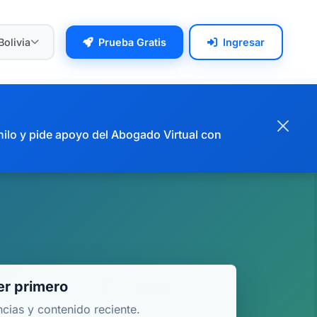
Bolivia
Prueba Gratis
Ingresar
hilo y pide apoyo del Abogado Virtual con
r primero
ncias y contenido reciente.