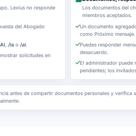
upo. Lexius no responde
Los documentos del ch
miembros aceptados.
puesta del Abogado
Un documento agregado 
como Próximo mensaje.
AI
,
/ia
o
/ai
.
Puedes responder mensa
desacuerdo.
mostrar solicitudes en
El administrador puede r
pendientes; los invitad
cia antes de compartir documentos personales y verifica s
nalmente.