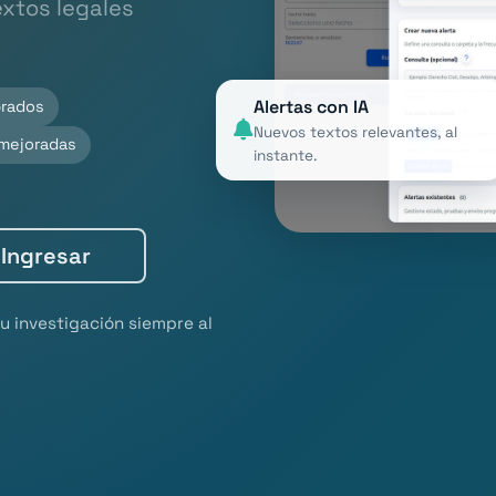
xtos legales
Alertas con IA
brados
Nuevos textos relevantes, al
mejoradas
instante.
Ingresar
u investigación siempre al