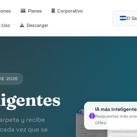
iones
Planes
Corporativo
El S
e Uso
Descargar
DE 2026
ligentes
IA más inteligente
Respuestas más prec
arpeta y recibe
útiles.
 cada vez que se