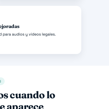
ejoradas
d para audios y videos legales.
S
os cuando lo
e aparece