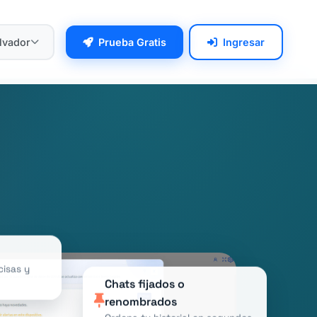
alvador
Prueba Gratis
Ingresar
isas y
Chats fijados o
renombrados
Ordena tu historial en segundos.