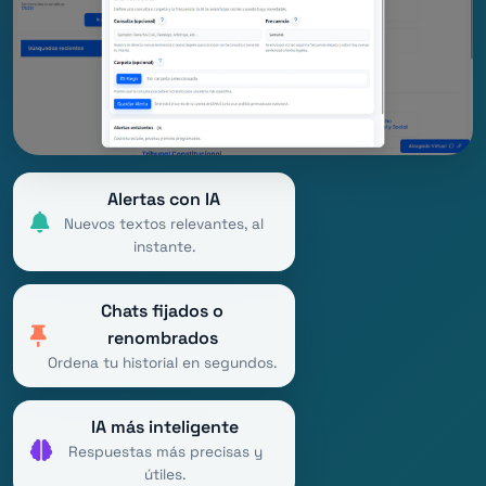
Alertas con IA
Nuevos textos relevantes, al
instante.
Chats fijados o
renombrados
Ordena tu historial en segundos.
IA más inteligente
Respuestas más precisas y
útiles.