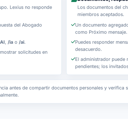
upo. Lexius no responde
Los documentos del ch
miembros aceptados.
puesta del Abogado
Un documento agregado 
como Próximo mensaje.
AI
,
/ia
o
/ai
.
Puedes responder mensa
desacuerdo.
mostrar solicitudes en
El administrador puede r
pendientes; los invitad
cia antes de compartir documentos personales y verifica s
nalmente.