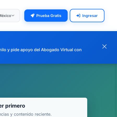
México
Prueba Gratis
Ingresar
hilo y pide apoyo del Abogado Virtual con
r primero
ncias y contenido reciente.