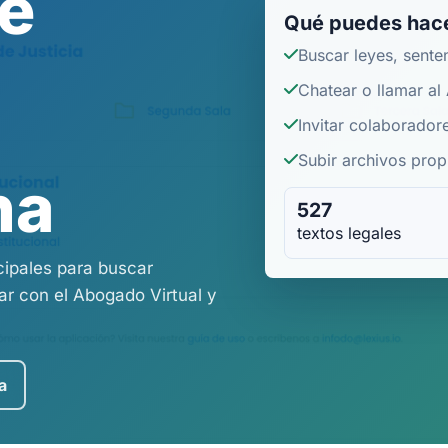
de
Qué puedes hace
Buscar leyes, sente
Chatear o llamar al
Invitar colaborador
Subir archivos propi
na
527
textos legales
cipales para buscar
r con el Abogado Virtual y
a