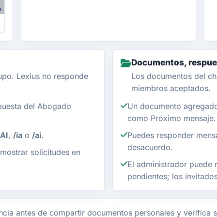
Documentos, respues
upo. Lexius no responde
Los documentos del ch
miembros aceptados.
puesta del Abogado
Un documento agregado 
como Próximo mensaje.
AI
,
/ia
o
/ai
.
Puedes responder mensa
desacuerdo.
mostrar solicitudes en
El administrador puede r
pendientes; los invitad
cia antes de compartir documentos personales y verifica s