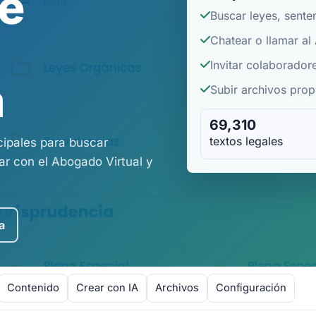
de
Buscar leyes, sente
Chatear o llamar al
Invitar colaborador
a
Subir archivos propi
69,310
textos legales
cipales para buscar
r con el Abogado Virtual y
a
Contenido
Crear con IA
Archivos
Configuración