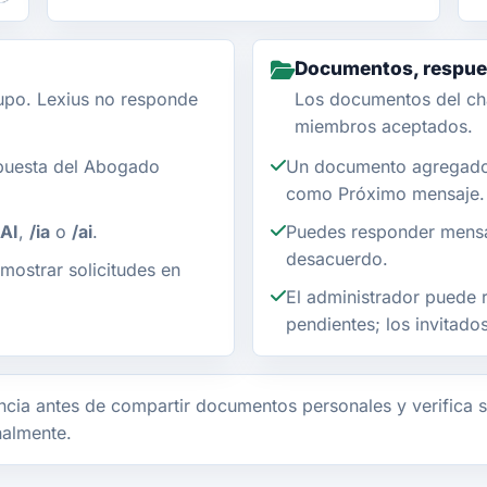
Documentos, respues
upo. Lexius no responde
Los documentos del ch
miembros aceptados.
puesta del Abogado
Un documento agregado 
como Próximo mensaje.
AI
,
/ia
o
/ai
.
Puedes responder mensa
desacuerdo.
mostrar solicitudes en
El administrador puede r
pendientes; los invitad
cia antes de compartir documentos personales y verifica s
nalmente.