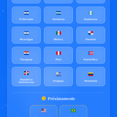
El Salvador
Honduras
Guatemala
Nicaragua
México
Panamá
Paraguay
Perú
Puerto Rico
República
Uruguay
Venezuela
Dominicana
Próximamente